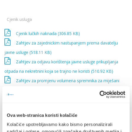
Cjenik usluga
Cjenik lučkih naknada (306.85 KB)
Zahtjev za zajednickim nastupanjem prema davatelju
javne usluge (518.11 KB)
Zahtjev za odjavu korištenja javne usluge prikupljanja
otpada na nekretnini koja se trajno ne koristi (510.92 KB)
Zahtjev za promjenu volumena spremnika za miješani
komunalni otpad (622.41 KB)
Cjenik dodatnih usluga Društva Komunalno Stari Grad
d.o.o. (1004.74 KB)
Ova web-stranica koristi kolačiće
Cjenik javne usluge prikupljanja miješanog komunalnog
Kolačiće upotrebljavamo kako bismo personalizirali
otpada na području Grada Staroga Grada (1.89 MB)
sadržaj i oglase, omogućili značajke društvenih medija i