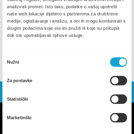
Obavijest o načinu podnošenja prigovora (239.65 KB)
analizirali promet. Isto tako, podatke o vašoj upotrebi
naše web-lokacije dijelimo s partnerima za društvene
Cjenik Parkinga (1.04 MB)
medije, oglašavanje i analizu, a oni ih mogu kombinirati s
Cjenik dodatnih usluga, škvera i grobljanskih usluga (1.83
drugim podacima koje ste im pružili ili koje su prikupili
MB)
dok ste upotrebljavali njihove usluge.
Cjenik dodatnih usluga - škver 1.2.2025 (980.24 KB)
Odabir
Nužni
pristanka
Za postavke
Statistički
Marketinški