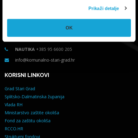
Prikaži detalje
Trg Ploča 7, Stari Grad, otok Hvar
OK
UPRAVA
+385 21 765 299
NAUTIKA
+385 95 6600 205
info@komunalno-stari-grad.hr
KORISNI LINKOVI
Grad Stari Grad
Splitsko-Dalmatinska županija
Vlada RH
Ministarstvo zaštite okoliša
Fond za zaštitu okoliša
RCCO.HR
Strukturni fondovi