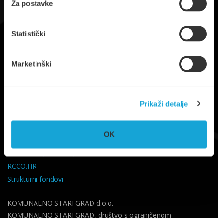
Za postavke
Trg Ploča 7, Stari Grad, otok Hvar
UPRAVA
+385 21 765 299
Statistički
NAUTIKA
+385 95 6600 205
info@komunalno-stari-grad.hr
Marketinški
KORISNI LINKOVI
Grad Stari Grad
Prikaži detalje
Splitsko-Dalmatinska županija
Vlada RH
OK
Ministarstvo zaštite okoliša
Fond za zaštitu okoliša
RCCO.HR
Strukturni fondovi
KOMUNALNO STARI GRAD d.o.o.
KOMUNALNO STARI GRAD, društvo s ograničenom