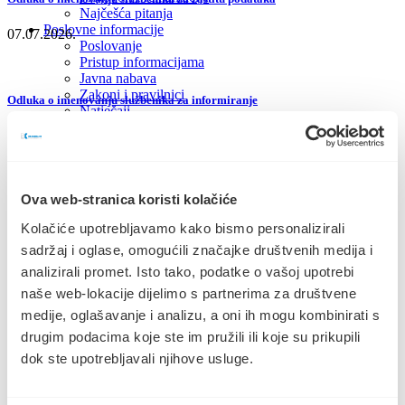
Najčešća pitanja
Poslovne informacije
07.07.2026.
Poslovanje
Pristup informacijama
Javna nabava
Zakoni i pravilnici
Odluka o imenovanju službenika za informiranje
Natječaji
Zaštita osobnih podataka
07.07.2026.
Cjenik usluga
Novosti i obavijesti
Kontakt
Ova web-stranica koristi kolačiće
Natječaj za prikupljanje ponuda za davanje u zakup štandova na tržnici u
Gradu Starome Gradu
Kolačiće upotrebljavamo kako bismo personalizirali
sadržaj i oglase, omogućili značajke društvenih medija i
16.06.2026.
analizirali promet. Isto tako, podatke o vašoj upotrebi
naše web-lokacije dijelimo s partnerima za društvene
medije, oglašavanje i analizu, a oni ih mogu kombinirati s
Odluka o dodjeli u zakup parkirališnih mjesta
drugim podacima koje ste im pružili ili koje su prikupili
12.06.2026.
dok ste upotrebljavali njihove usluge.