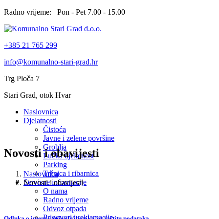
Radno vrijeme: Pon - Pet 7.00 - 15.00
+385 21 765 299
info@komunalno-stari-grad.hr
Trg Ploča 7
Stari Grad, otok Hvar
Naslovnica
Djelatnosti
Čistoća
Javne i zelene površine
Groblja
Novosti i obavijesti
Lučka djelatnost
Parking
Tržnica i ribarnica
Naslovnica
Servisne informacije
Novosti i obavijesti
O nama
Radno vrijeme
Odvoz otpada
Prigovori i reklamacije
Odluka o imenovanju službenika za zaštitu podataka