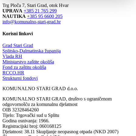
Trg Ploča 7, Stari Grad, otok Hvar
UPRAVA
+385 21 765 299
NAUTIKA
+385 95 6600 205
info@komunalno-stari-grad.hr
Korisni linkovi
Grad Stari Grad
Splitsko-Dalmatinska županija
Vlada RH
Ministarstvo zaštite okoliša
Fond za zaštitu okoliša
RCCO.HR
Strukturni fondovi
KOMUNALNO STARI GRAD d.o.o.
KOMUNALNO STARI GRAD, društvo s ograničenom
odgovornošću za komunalnu djelatnost
OIB 32328464260
Tijelo: Trgovački sud u Splitu
Godina osnivanja: 1966.
Registracijski broj: 060168125
Djelatnost: 38.11 Skupljanje neopasnog otpada (NKD 2007)