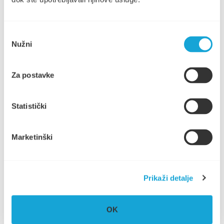
Odluka o grobljima (2.06 MB)
Popis donacija za 2024. godinu (119.81 KB)
Plan rada i financijski plan za 2025. godinu (796.07 KB)
Odabir
Nužni
pristanka
Plan klasifikacijskih oznaka i brojčanih oznaka -
Komunalno Stari Grad (9.97 MB)
Za postavke
Godišnji izvještaj o poslovanju Društva za 2024. godinu
(2.89 MB)
Statistički
Odluka o ponašanju na grobljima (2.06 MB)
Popis donacija za 2025. godinu (118.32 KB)
Marketinški
Plan rada i financijski plan za 2026. godinu (693.25 KB)
Izvješće o provedbi Zakona o pravu na pristup
informacijama za 2025. godinu (211.69 KB)
Prikaži detalje
OK