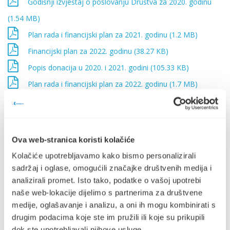
Godišnji izvještaj o poslovanju Društva za 2020. godinu
(1.54 MB)
Plan rada i financijski plan za 2021. godinu (1.2 MB)
Financijski plan za 2022. godinu (38.27 KB)
Popis donacija u 2020. i 2021. godini (105.33 KB)
Plan rada i financijski plan za 2022. godinu (1.7 MB)
Plan rada i financijski plan za 2023. godinu (4.6 MB)
Popis donacija u 2022. godini (266.7 KB)
Plan rada i financijski plan za 2024. godinu (1015.02 KB)
Ova web-stranica koristi kolačiće
Popis donacija u 2023. godini (275.67 KB)
Kolačiće upotrebljavamo kako bismo personalizirali
Godišnji izvještaj o poslovanju Društva za 2022. godinu
sadržaj i oglase, omogućili značajke društvenih medija i
analizirali promet. Isto tako, podatke o vašoj upotrebi
(4.19 MB)
naše web-lokacije dijelimo s partnerima za društvene
Godišnji izvještaj o poslovanju Društva za 2023. godinu
medije, oglašavanje i analizu, a oni ih mogu kombinirati s
(1.25 MB)
drugim podacima koje ste im pružili ili koje su prikupili
dok ste upotrebljavali njihove usluge.