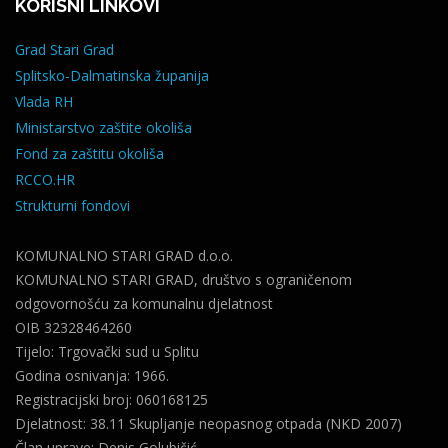
KORISNI LINKOVI
Grad Stari Grad
Splitsko-Dalmatinska županija
Vlada RH
Ministarstvo zaštite okoliša
Fond za zaštitu okoliša
RCCO.HR
Strukturni fondovi
KOMUNALNO STARI GRAD d.o.o.
KOMUNALNO STARI GRAD, društvo s ograničenom
odgovornošću za komunalnu djelatnost
OIB 32328464260
Tijelo: Trgovački sud u Splitu
Godina osnivanja: 1966.
Registracijski broj: 060168125
Djelatnost: 38.11 Skupljanje neopasnog otpada (NKD 2007)
Član uprave: Denis Golubičić