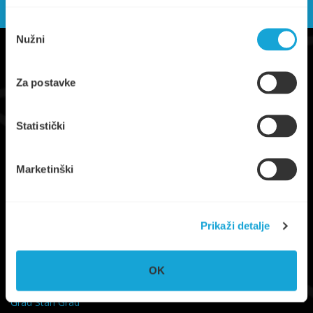
Odabir
Nužni
pristanka
Za postavke
Statistički
Trg Ploča 7, Stari Grad, otok Hvar
Marketinški
UPRAVA
+385 21 765 299
NAUTIKA
+385 95 6600 205
Prikaži detalje
info@komunalno-stari-grad.hr
OK
KORISNI LINKOVI
Grad Stari Grad