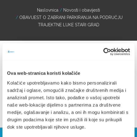
Naslovnica
Novosti i obavijesti
OBAVIJEST O ZABRANI PARKIRANJA NA PODRUČJU
TRAJEKTNE LUKE STARI GRAD
Ova web-stranica koristi kolačiće
OBAVIJEST O ZABRANI PARKIRANJA NA PODRUČJU
Kolačiće upotrebljavamo kako bismo personalizirali
TRAJEKTNE LUKE STARI GRAD (176.63 KB)
sadržaj i oglase, omogućili značajke društvenih medija i
analizirali promet. Isto tako, podatke o vašoj upotrebi
naše web-lokacije dijelimo s partnerima za društvene
medije, oglašavanje i analizu, a oni ih mogu kombinirati s
drugim podacima koje ste im pružili ili koje su prikupili
dok ste upotrebljavali njihove usluge.