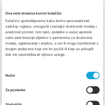
Poslovne informacije
Najčešća pitanja
Javna nabava
Poslovne informacije
NABAVA SPECIJALNOG KOMUNALNOG VOZILA ZA
Poslovanje
Ova web-stranica koristi kolačiće
PRIKUPLJANJE OTPADA
Pristup informacijama
Javna nabava
Kolačiće upotrebljavamo kako bismo personalizirali
Zakoni i pravilnici
sadržaj i oglase, omogućili značajke društvenih medija i
Natječaji
NABAVA SPECIJALNOG KOMUNALNOG VOZILA ZA
analizirali promet. Isto tako, podatke o vašoj upotrebi
Zaštita osobnih podataka
PRIKUPLJANJE OTPADA
Cjenik usluga
naše web-lokacije dijelimo s partnerima za društvene
Novosti i obavijesti
medije, oglašavanje i analizu, a oni ih mogu kombinirati s
09.02.2022.
Kontakt
drugim podacima koje ste im pružili ili koje su prikupili
dok ste upotrebljavali njihove usluge.
Na temelju članka 15. stavka 2. Zakona o javnoj nabavi (NN br.
120/16.) - (u daljnjem tekstu: Zakon) i članka 10. Pravilnika o
nabavi roba, radova, usluga i projektnih natječaja do 200.000,00 kn
Odabir
i radova do 500.000,00 kn u društvu Komunalno Stari Grad d.o.o.
Nužni
pristanka
od 31.12.2019. godine, Naručitelj Komunalno Stari Grad d.o.o.
dana 09. veljače 2022. godine dostavlja Poziv za prikupljanje
ponuda u postupku jednostavne nabave
Za postavke
Statistički