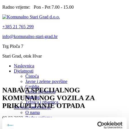
Radno vrijeme: Pon - Pet 7.00 - 15.00
+385 21 765 299
info@komunalno-stari-grad.hr
Trg Ploča 7
Stari Grad, otok Hvar
Naslovnica
Djelatnosti
Čistoća
Javne i zelene površine
Groblja
NABAVA SPECIJALNOG
Lučka djelatnost
KOMUNALNOG VOZILA ZA
Parking
Tržnica i ribarnica
PRIKUPLJANJE OTPADA
Servisne informacije
O nama
Radno vrijeme
09.02.2022.
Odvoz otpada
Naslovnica
Prigovori i reklamacije