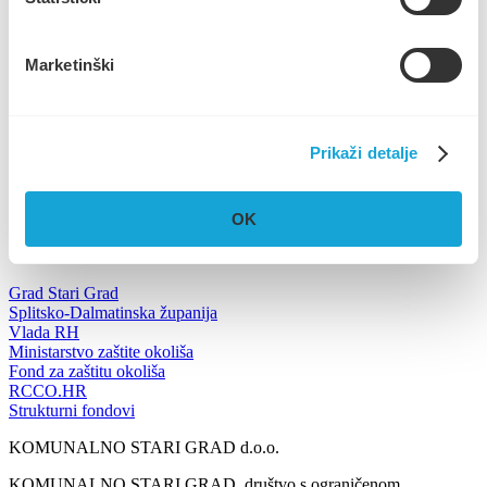
Poziv sa cjelokupnom dokumentacijom možete preuzeti na linku
niže:
Marketinški
Dokumentacija za nadmetanje (1.5 MB)
Troškovnik (16.75 KB)
Trg Ploča 7, Stari Grad, otok Hvar
Prikaži detalje
UPRAVA
+385 21 765 299
NAUTIKA
+385 95 6600 205
info@komunalno-stari-grad.hr
OK
Korisni linkovi
Grad Stari Grad
Splitsko-Dalmatinska županija
Vlada RH
Ministarstvo zaštite okoliša
Fond za zaštitu okoliša
RCCO.HR
Strukturni fondovi
KOMUNALNO STARI GRAD d.o.o.
KOMUNALNO STARI GRAD, društvo s ograničenom