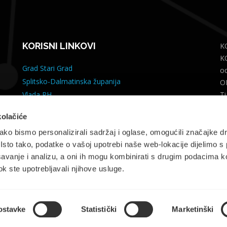
KORISNI LINKOVI
K
K
Grad Stari Grad
o
Splitsko-Dalmatinska županija
O
Vlada RH
Ti
Go
Ministarstvo zaštite okoliša
kolačiće
Re
Fond za zaštitu okoliša
Dj
ko bismo personalizirali sadržaj i oglase, omogućili značajke d
RCCO.HR
2
. Isto tako, podatke o vašoj upotrebi naše web-lokacije dijelimo s
Strukturni fondovi
Čl
avanje i analizu, a oni ih mogu kombinirati s drugim podacima k
 dok ste upotrebljavali njihove usluge.
ostavke
Statistički
Marketinški
©
KOMUNALNO STARI GRAD 2018
|
Cookie Policy
| Developed by
Nove vibracij