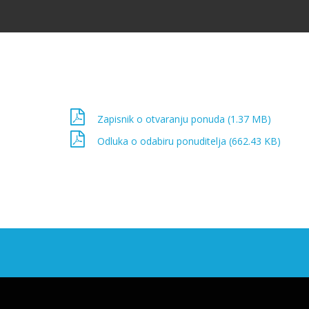
Zapisnik o otvaranju ponuda (1.37 MB)
Odluka o odabiru ponuditelja (662.43 KB)