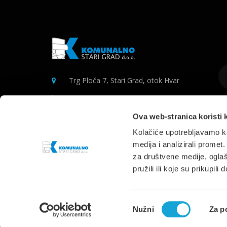
Trg Ploča 7, Stari Grad, otok Hvar
UPRAVA
+385 21 765 299
NAUTIKA
+385 95 6600 205
Ova web-stranica koristi 
Kolačiće upotrebljavamo ka
info@komunalno-stari-grad.hr
medija i analizirali promet
za društvene medije, oglaš
pružili ili koje su prikupili
Odabir
Nužni
Za p
pristanka