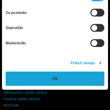
Za postavke
Trg Ploča 7, Stari Grad, otok Hvar
Statistički
UPRAVA
+385 21 765 299
NAUTIKA
+385 95 6600 205
Marketinški
info@komunalno-stari-grad.hr
KORISNI LINKOVI
Prikaži detalje
Grad Stari Grad
OK
Splitsko-Dalmatinska županija
Vlada RH
Ministarstvo zaštite okoliša
Fond za zaštitu okoliša
RCCO.HR