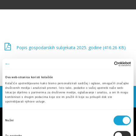
Popis gospodarskih subjekata 2025. godine (416.26 KB)
Ova web-stranica koristi kolačiće
Kolačiće upotrebljavamo kako bismo personalizirali sadržaj i oglase, omogućili značajke
društvenih medija i analizirali promet. Isto tako, podatke o vašoj upotrebi naše web-
lokacije dijelimo s partnerima za društvene medije, oglašavanje i analizu, a oni ih mogu
kombinirati s drugim podacima koje ste im pružili ili koje su prikupili dok ste
upotrebljavali njihove usluge.
Odabir
Nužni
pristanka
Za postavke