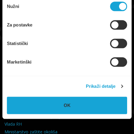
Odabir
Nužni
pristanka
Za postavke
Statistički
Trg Ploča 7, Stari Grad, otok Hvar
UPRAVA
+385 21 765 299
Marketinški
NAUTIKA
+385 95 6600 205
info@komunalno-stari-grad.hr
Prikaži detalje
KORISNI LINKOVI
OK
Grad Stari Grad
Splitsko-Dalmatinska županija
Vlada RH
Ministarstvo zaštite okoliša