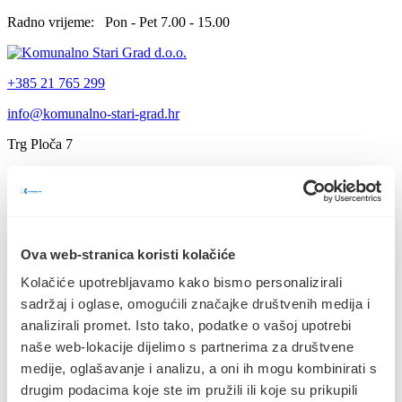
Radno vrijeme: Pon - Pet 7.00 - 15.00
+385 21 765 299
info@komunalno-stari-grad.hr
Trg Ploča 7
Stari Grad, otok Hvar
Naslovnica
Djelatnosti
Čistoća
Javne i zelene površine
Ova web-stranica koristi kolačiće
Groblja
V. IZMJENE I DOPUNE PLANA
Kolačiće upotrebljavamo kako bismo personalizirali
Lučka djelatnost
NABAVE ZA 2023. GODINU
Parking
sadržaj i oglase, omogućili značajke društvenih medija i
Tržnica i ribarnica
analizirali promet. Isto tako, podatke o vašoj upotrebi
Servisne informacije
27.07.2023.
naše web-lokacije dijelimo s partnerima za društvene
O nama
Radno vrijeme
medije, oglašavanje i analizu, a oni ih mogu kombinirati s
Naslovnica
Odvoz otpada
Poslovne informacije
drugim podacima koje ste im pružili ili koje su prikupili
Prigovori i reklamacije