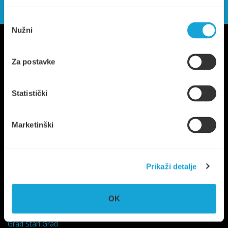
Odabir
Nužni
pristanka
Za postavke
Statistički
Trg Ploča 7, Stari Grad, otok Hvar
Marketinški
UPRAVA
+385 21 765 299
NAUTIKA
+385 95 6600 205
Prikaži detalje
info@komunalno-stari-grad.hr
OK
KORISNI LINKOVI
Grad Stari Grad