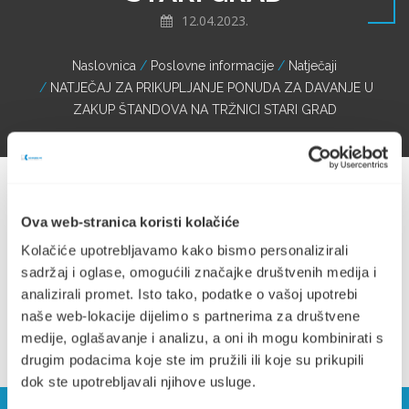
12.04.2023.
Naslovnica
Poslovne informacije
Natječaji
NATJEČAJ ZA PRIKUPLJANJE PONUDA ZA DAVANJE U
ZAKUP ŠTANDOVA NA TRŽNICI STARI GRAD
Ova web-stranica koristi kolačiće
Kolačiće upotrebljavamo kako bismo personalizirali
natječaj tržnica (493.62 KB)
sadržaj i oglase, omogućili značajke društvenih medija i
analizirali promet. Isto tako, podatke o vašoj upotrebi
naše web-lokacije dijelimo s partnerima za društvene
medije, oglašavanje i analizu, a oni ih mogu kombinirati s
drugim podacima koje ste im pružili ili koje su prikupili
dok ste upotrebljavali njihove usluge.