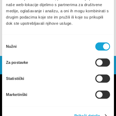
Više informacija na linku dolje:
naše web-lokacije dijelimo s partnerima za društvene
medije, oglašavanje i analizu, a oni ih mogu kombinirati s
komunalno-stari-grad.hr/natjecaji/natjecaj-za-prikupljanje-
drugim podacima koje ste im pružili ili koje su prikupili
ponuda-za-davanje-u-zakup-prodajnih-mjesta-banaka-u-
dok ste upotrebljavali njihove usluge.
prostoru-ribarnice-u-gradu-starome-gradu
Odabir
Nužni
pristanka
Za postavke
Statistički
Marketinški
Prikaži detalje