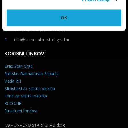
Trg Ploča 7, Stari Grad, otok Hvar
OK
UPRAVA
+385 21 765 299
NAUTIKA
+385 95 6600 205
info@komunalno-stari-grad.hr
KORISNI LINKOVI
Grad Stari Grad
Splitsko-Dalmatinska županija
Vlada RH
Ministarstvo zaštite okoliša
Fond za zaštitu okoliša
RCCO.HR
Strukturni fondovi
KOMUNALNO STARI GRAD d.o.o.