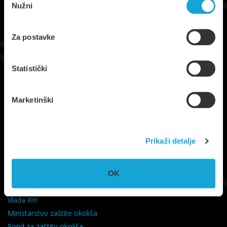
Nužni
pristanka
Za postavke
Statistički
Trg Ploča 7, Stari Grad, otok Hvar
UPRAVA
+385 21 765 299
Marketinški
NAUTIKA
+385 95 6600 205
info@komunalno-stari-grad.hr
Prikaži detalje
KORISNI LINKOVI
OK
Grad Stari Grad
Splitsko-Dalmatinska županija
Vlada RH
Ministarstvo zaštite okoliša
Fond za zaštitu okoliša