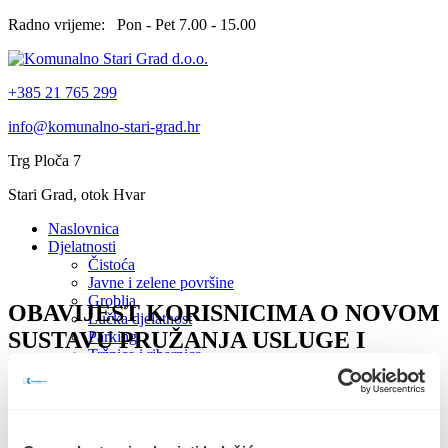
Radno vrijeme: Pon - Pet 7.00 - 15.00
+385 21 765 299
info@komunalno-stari-grad.hr
Trg Ploča 7
Stari Grad, otok Hvar
Naslovnica
Djelatnosti
Čistoća
Javne i zelene površine
Groblja
OBAVIJEST KORISNICIMA O NOVOM
Lučka djelatnost
SUSTAVU PRUŽANJA USLUGE I
Parking
Tržnica i ribarnica
NAPLATE ODVOZA KOMUNALNOG
Servisne informacije
OTPADA ZA KORISNIKE SA
O nama
Radno vrijeme
PODRUČJA GRADA STAROGA
Odvoz otpada
GRADA
Prigovori i reklamacije