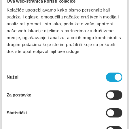
Ova web-stranica koristi kolačiće
Najčešća pitanja
Poslovne informacije
Kolačiće upotrebljavamo kako bismo personalizirali
05.05.2020.
Poslovanje
sadržaj i oglase, omogućili značajke društvenih medija i
Pristup informacijama
Naslovnica
analizirali promet. Isto tako, podatke o vašoj upotrebi
Javna nabava
Novosti i obavijesti
Zakoni i pravilnici
naše web-lokacije dijelimo s partnerima za društvene
OBAVIJEST KORISNICIMA O NOVOM SUSTAVU
Natječaji
PRUŽANJA USLUGE I NAPLATE ODVOZA
medije, oglašavanje i analizu, a oni ih mogu kombinirati s
Zaštita osobnih podataka
KOMUNALNOG OTPADA ZA KORISNIKE SA
drugim podacima koje ste im pružili ili koje su prikupili
Cjenik usluga
PODRUČJA GRADA STAROGA GRADA
Novosti i obavijesti
dok ste upotrebljavali njihove usluge.
Kontakt
Odabir
Nužni
pristanka
Za postavke
OBAVIJEST KORISNICIMA O NOVOM SUSTAVU
PRUŽANJA USLUGE I NAPLATE ODVOZA
Statistički
KOMUNALNOG OTPADA ZA KORISNIKE SA PODRUČJA
GRADA STAROGA GRADA (51.37 KB)