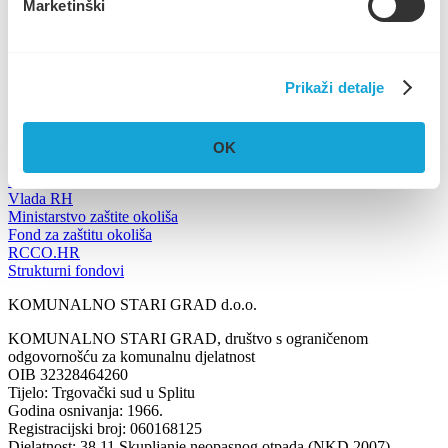
Marketinški
Trg Ploča 7, Stari Grad, otok Hvar
UPRAVA
+385 21 765 299
NAUTIKA
+385 95 6600 205
info@komunalno-stari-grad.hr
Prikaži detalje
Korisni linkovi
OK
Grad Stari Grad
Splitsko-Dalmatinska županija
Vlada RH
Ministarstvo zaštite okoliša
Fond za zaštitu okoliša
RCCO.HR
Strukturni fondovi
KOMUNALNO STARI GRAD d.o.o.
KOMUNALNO STARI GRAD, društvo s ograničenom
odgovornošću za komunalnu djelatnost
OIB 32328464260
Tijelo: Trgovački sud u Splitu
Godina osnivanja: 1966.
Registracijski broj: 060168125
Djelatnost: 38.11 Skupljanje neopasnog otpada (NKD 2007)