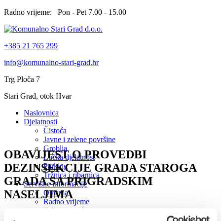
Radno vrijeme: Pon - Pet 7.00 - 15.00
+385 21 765 299
info@komunalno-stari-grad.hr
Trg Ploča 7
Stari Grad, otok Hvar
Naslovnica
Djelatnosti
Čistoća
Javne i zelene površine
Groblja
OBAVIJEST O PROVEDBI
Lučka djelatnost
DEZINSEKCIJE GRADA STAROGA
Parking
Tržnica i ribarnica
GRADA SA PRIGRADSKIM
Servisne informacije
NASELJIMA
O nama
Radno vrijeme
Odvoz otpada
16.07.2021.
Prigovori i reklamacije