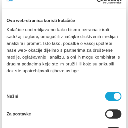
Najčešća pitanja
Naslovnica
Poslovne informacije
Novosti i obavijesti
Poslovanje
OBAVIJEST O PROVEDBI DEZINSEKCIJE GRADA
Pristup informacijama
Ova web-stranica koristi kolačiće
STAROGA GRADA SA PRIGRADSKIM NASELJIMA
Javna nabava
Kolačiće upotrebljavamo kako bismo personalizirali
Zakoni i pravilnici
Natječaji
sadržaj i oglase, omogućili značajke društvenih medija i
Zaštita osobnih podataka
analizirali promet. Isto tako, podatke o vašoj upotrebi
Cjenik usluga
Dragi sugrađani,
naše web-lokacije dijelimo s partnerima za društvene
Novosti i obavijesti
Kontakt
Obavještavamo Vas da će se: dana 20.07.2021. godine u vremenu
medije, oglašavanje i analizu, a oni ih mogu kombinirati s
od 23:00 do 03:00 provoditi obvezna (preventivna) ULV
drugim podacima koje ste im pružili ili koje su prikupili
dezinsekcija (komarci) grada Staroga Grada sa prigradskim
dok ste upotrebljavali njihove usluge.
naseljima Vrbanj, Dol, Rudina, Basina i Selca. U slučaju lošeg
vremena akcija se prolongira za jedan dan. Dezinsekcija će se
obaviti preparatima neškodljivim za toplokrvne životinje. Molimo
pučanstvo koje ima problema s dišnim sustavom da zatvori prozore
Odabir
te pčelare da zatvore svoje pčele.
Nužni
pristanka
Ekipa na terenu: Tomislav Mihelčić, san.ing., izvršitelj DDD
poslova (091 3698001)
Za postavke
Luka Marić – san.teh., izvršitelj DDD poslova (091 3698006)
S