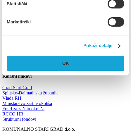
Statistički
poštovanjem,
KOMUNALNO STARI GRAD D.O.O.
Marketinški
Prikaži detalje
Trg Ploča 7, Stari Grad, otok Hvar
UPRAVA
+385 21 765 299
NAUTIKA
+385 95 6600 205
OK
info@komunalno-stari-grad.hr
Korisni linkovi
Grad Stari Grad
Splitsko-Dalmatinska županija
Vlada RH
Ministarstvo zaštite okoliša
Fond za zaštitu okoliša
RCCO.HR
Strukturni fondovi
KOMUNALNO STARI GRAD d.o.o.