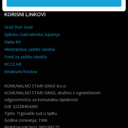
info@komunalno-stari-grad.hr
KORISNI LINKOVI
Grad Stari Grad
Splitsko-Dalmatinska županija
Vlada RH
Ministarstvo zaštite okoliša
Fond za zaštitu okoliša
RCCO.HR
Strukturni fondovi
KOMUNALNO STARI GRAD d.o.o.
KOMUNALNO STARI GRAD, društvo s ograničenom
odgovornošću za komunalnu djelatnost
OIB 32328464260
Tijelo: Trgovački sud u Splitu
Godina osnivanja: 1966.
Registracijski broj: 060168125