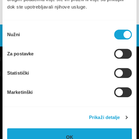
dok ste upotrebljavali njihove usluge.
Odabir
Nužni
pristanka
Za postavke
Statistički
Marketinški
Trg Ploča 7, Stari Grad, otok Hvar
Prikaži detalje
UPRAVA
+385 21 765 299
NAUTIKA
+385 95 6600 205
OK