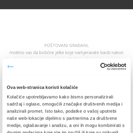
POŠTOVANI GRAĐANI,
molimo vas da božićne jelke koje namjeravate baciti nakon
blagdana, tijekom ovog tjedna odložite uz kontejnere na javnim
površinama.
Iste će biti prikupljene i adekvatno zbrinute, u suradnji sa opg-
om u svrhu podizanja organske tvari na permakulturnom
Ova web-stranica koristi kolačiće
imanju.
Kolačiće upotrebljavamo kako bismo personalizirali
sadržaj i oglase, omogućili značajke društvenih medija i
Hvala!!!
analizirali promet. Isto tako, podatke o vašoj upotrebi
naše web-lokacije dijelimo s partnerima za društvene
Komunalno stari grad d.o.o.
medije, oglašavanje i analizu, a oni ih mogu kombinirati s
drugim podacima koje ste im pružili ili koje su prikupili