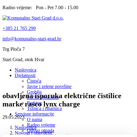
Radno vrijeme: Pon - Pet 7.00 - 15.00
+385 21 765 299
info@komunalno-stari-grad.hr
Trg Ploča 7
Stari Grad, otok Hvar
Naslovnica
Djelatnosti
Čistoća
Javne i zelene površine
Groblja
obavljena isporuka električne čistilice
Lučka djelatnost
marke rasco lynx charge
Parking
Tržnica i ribarnica
Servisne informacije
29.05.2023.
O nama
Radno vrijeme
Naslovnica
Odvoz otpada
Novosti i obavijesti
Prigovori i reklamacije