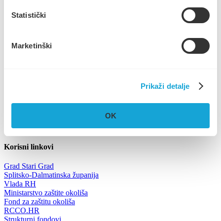
Statistički
Marketinški
image_67517185 (2.57 MB)
image_50729473 (3.35 MB)
image_50434305 (3.38 MB)
image_50745857 (3.49 MB)
image_50455553 (3.52 MB)
Prikaži detalje
Trg Ploča 7, Stari Grad, otok Hvar
UPRAVA
+385 21 765 299
OK
NAUTIKA
+385 95 6600 205
info@komunalno-stari-grad.hr
Korisni linkovi
Grad Stari Grad
Splitsko-Dalmatinska županija
Vlada RH
Ministarstvo zaštite okoliša
Fond za zaštitu okoliša
RCCO.HR
Strukturni fondovi