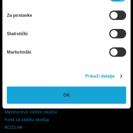
Za postavke
Trg Ploča 7, Stari Grad, otok Hvar
Statistički
UPRAVA
+385 21 765 299
NAUTIKA
+385 95 6600 205
Marketinški
info@komunalno-stari-grad.hr
KORISNI LINKOVI
Prikaži detalje
Grad Stari Grad
OK
Splitsko-Dalmatinska županija
Vlada RH
Ministarstvo zaštite okoliša
Fond za zaštitu okoliša
RCCO.HR