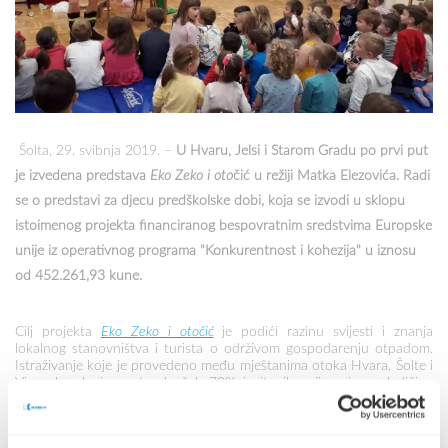
Šolta, 29. svibnja 2019. –
U Hvaru, Jelsi i Starom Gradu po prvi put
je izvedena predstava
Eko Zeko i oto
čić u režiji Matka Elezovića. Radi
se o predstavi za djecu predškolske dobi, koja se izvodi u sklopu
istoimenog projekta financiranog bespovratnim sredstvima Europske
unije iz operativnog programa "Konkurentnost i kohezija" u iznosu
od 452.261,93 kune.
Cilj projekta
Eko Zeko i otočić
je podići razinu svijesti i znanja
lokalnog stanovništva i turista o održivom gospodarenju otpadom.
Istraživanje koje je provedeno među mještanima otoka Hvara, Šolte i
Visa ukazalo je na to da
čak 70% ispitanika nije svjesno količine
otpada koju proizvodi
. Kao jedna od ključnih ciljnih skupina
prepoznata su djeca u dobi od 3 do 7 godina te jedna od prvih
aktivnosti, u sklopu ovog projekta, je dječja predstava
Eko Zeko i