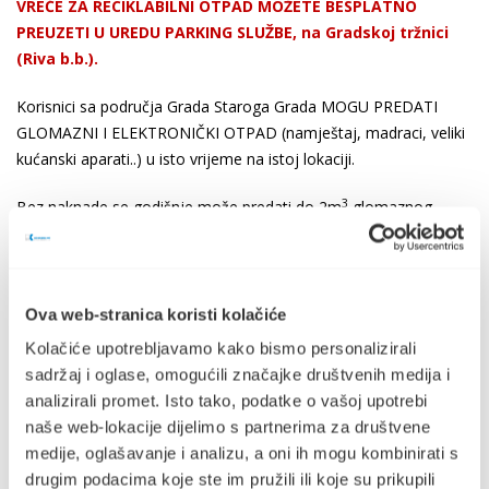
VREĆE ZA RECIKLABILNI OTPAD MOŽETE BESPLATNO
PREUZETI U UREDU PARKING SLUŽBE, na Gradskoj tržnici
(Riva b.b.).
Korisnici sa područja Grada Staroga Grada MOGU PREDATI
GLOMAZNI I ELEKTRONIČKI OTPAD (namještaj, madraci, veliki
kućanski aparati..) u isto vrijeme na istoj lokaciji.
3
Bez naknade se godišnje može predati do 2m
glomaznog
otpada (ukoliko Korisnik nema dugovanja prema Komunalnom
Stari Grad d.o.o.).
GLOMAZNI OTPAD SMIJU BEZ NAKNADE PREDAVATI SAMO
Ova web-stranica koristi kolačiće
KORISNICI SA PODRUČJA GRADA STAROGA GRADA!
Kolačiće upotrebljavamo kako bismo personalizirali
sadržaj i oglase, omogućili značajke društvenih medija i
Ostali su dužni platiti odlaganje glomaznog otpada po važećem
analizirali promet. Isto tako, podatke o vašoj upotrebi
Cjeniku.
naše web-lokacije dijelimo s partnerima za društvene
medije, oglašavanje i analizu, a oni ih mogu kombinirati s
VAŽNA NAPOMENA !
drugim podacima koje ste im pružili ili koje su prikupili