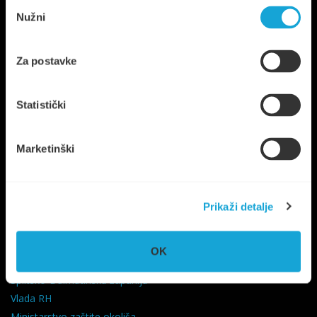
Odabir
Nužni
pristanka
Za postavke
Statistički
Trg Ploča 7, Stari Grad, otok Hvar
UPRAVA
+385 21 765 299
Marketinški
NAUTIKA
+385 95 6600 205
info@komunalno-stari-grad.hr
Prikaži detalje
KORISNI LINKOVI
OK
Grad Stari Grad
Splitsko-Dalmatinska županija
Vlada RH
Ministarstvo zaštite okoliša